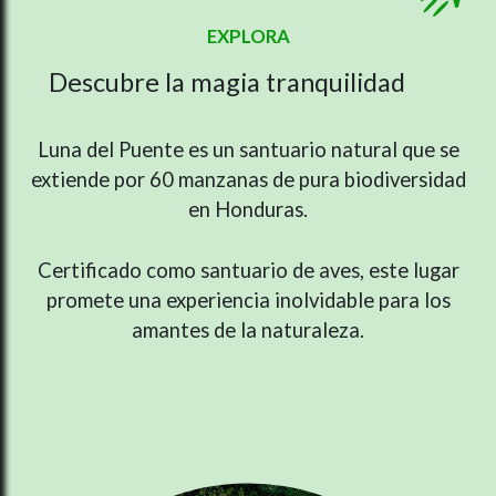
EXPLORA
tranquilidad
Descubre la magia
del cacao
de las aves
Luna del Puente es un santuario natural que se
belleza
extiende por 60 manzanas de pura biodiversidad
en Honduras.
de la naturaleza
Certificado como santuario de aves, este lugar
promete una experiencia inolvidable para los
amantes de la naturaleza.